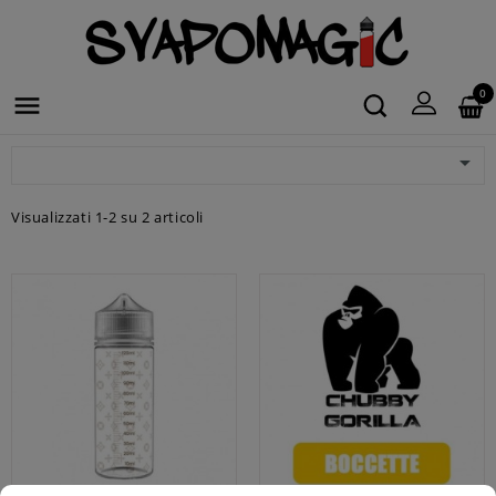
0


Visualizzati 1-2 su 2 articoli