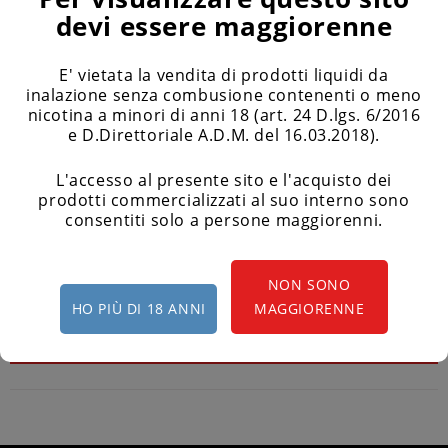
devi essere maggiorenne
E' vietata la vendita di prodotti liquidi da
inalazione senza combusione contenenti o meno
Filtri Di Ricambio Per Eco
nicotina a minori di anni 18 (art. 24 D.lgs. 6/2016
One - 20 Pezzi - Vaporesso
e D.Direttoriale A.D.M. del 16.03.2018).
3,90 €
L'accesso al presente sito e l'acquisto dei
prodotti commercializzati al suo interno sono
consentiti solo a persone maggiorenni.
VISUALIZZATI 1-1 SU 1 ARTICOLI
NON SONO
HO PIÙ DI 18 ANNI
MAGGIORENNE
RIGENERAZIONE
