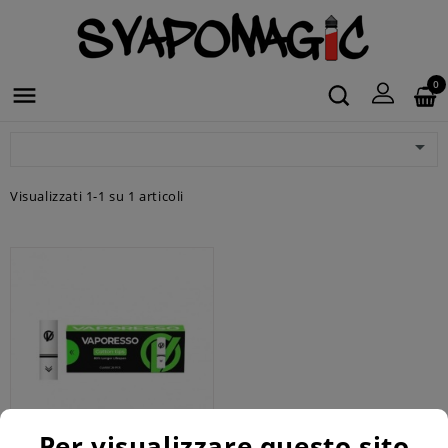
0


Visualizzati 1-1 su 1 articoli
Per visualizzare questo sito