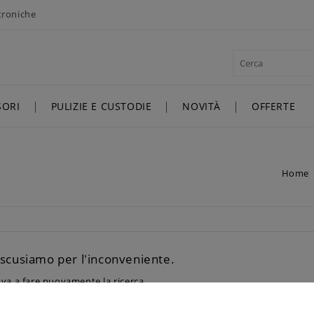
ttroniche
SORI
PULIZIE E CUSTODIE
NOVITÀ
OFFERTE
Home
 scusiamo per l'inconveniente.
va a fare nuovamente la ricerca