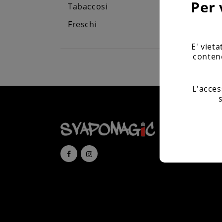
Per 
Tabaccosi
Freschi
E' viet
contene
L'acces