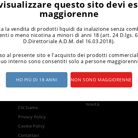
visualizzare questo sito devi e
maggiorenne
ata la vendita di prodotti liquidi da inalazione senza co
nti o meno nicotina a minori di anni 18 (art. 24 D.lgs. 
D.Direttoriale A.D.M. del 16.03.2018).
so al presente sito e l'acquisto dei prodotti commerciali
suo interno sono consentiti solo a persone maggiorenni
HO PIÙ DI 18 ANNI
NON SONO MAGGIORENNE
LA NOSTRA AZIENDA
PRODOTTI
Offerte
Termini E Condizioni Di Vendita
Novità
Chi Siamo
Privacy Policy
Cookie Policy
Contattaci