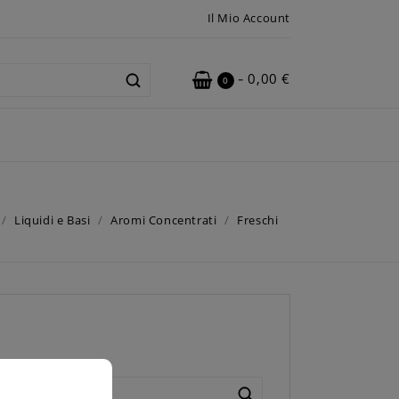
Il Mio Account
-
0,00 €
0
Liquidi e Basi
Aromi Concentrati
Freschi