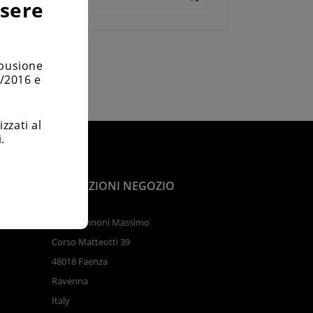
ssere
mbusione
6/2016 e
zzati al
.
INFORMAZIONI NEGOZIO
Ditta Zannoni Massimo

Corso Matteotti 39
48018 Faenza
Ravenna
Italy