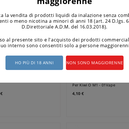
maggiorenne
ata la vendita di prodotti liquidi da inalazione senza co
nti o meno nicotina a minori di anni 18 (art. 24 D.lgs. 
D.Direttoriale A.D.M. del 16.03.2018).
so al presente sito e l'acquisto dei prodotti commerciali
suo interno sono consentiti solo a persone maggiorenni
HO PIÙ DI 18 ANNI
NON SONO MAGGIORENNE
 Tip 510 - Chubby Gorilla
ZIO DRIP INNOVATIVE Drip Ti
Per Kiwi O M1 - 01Vape
 €
4,10 €