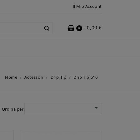
Il Mio Account
-
0,00 €
0
Home
Accessori
Drip Tip
Drip Tip 510

Ordina per: