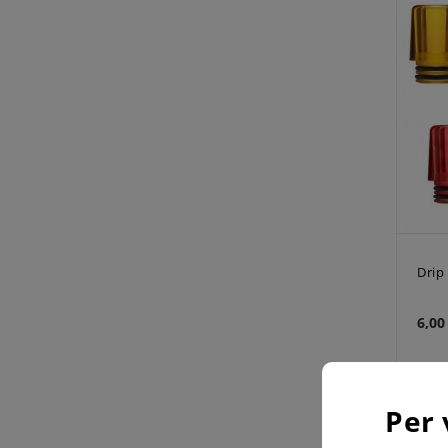
Drip
6,00
Per 