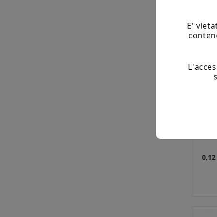
E' viet
contene
L'acces
Drip
0,12