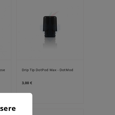
Rose
Drip Tip DotPod Max - DotMod
3,00 €
ssere