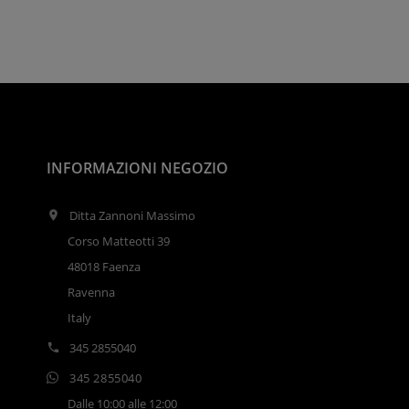
INFORMAZIONI NEGOZIO
Ditta Zannoni Massimo

Corso Matteotti 39
48018 Faenza
Ravenna
Italy
345 2855040

345 2855040
Dalle 10:00 alle 12:00