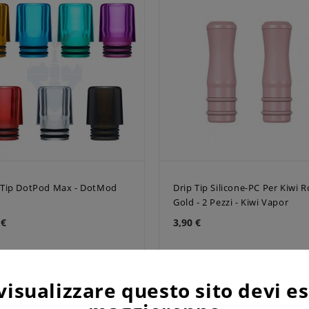
 Tip DotPod Max - DotMod
Drip Tip Silicone-PC Per Kiwi 
Gold - 2 Pezzi - Kiwi Vapor
 €
3,90 €
visualizzare questo sito devi e