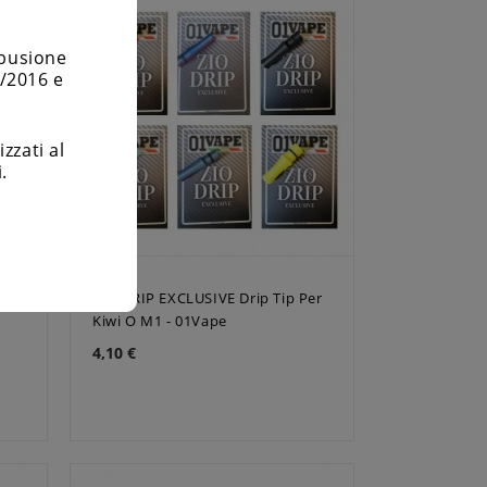
mbusione
6/2016 e
zzati al
.
p
ZIO DRIP EXCLUSIVE Drip Tip Per
Kiwi O M1 - 01Vape
4,10 €