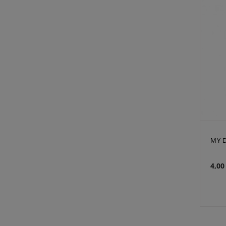
MY D
4,00