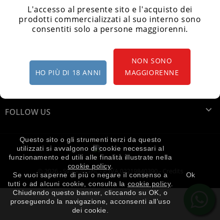
L'accesso al presente sito e l'acquisto dei
prodotti commercializzati al suo interno sono
consentiti solo a persone maggiorenni.

INFORMAZIONI NEGOZIO
NON SONO

PRODOTTI
HO PIÙ DI 18 ANNI
MAGGIORENNE

LA NOSTRA AZIENDA

FOLLOW US
Questo sito o gli strumenti terzi da questo
utilizzati si avvalgono di cookie necessari al
funzionamento ed utili alle finalità illustrate nella
cookie policy
.
© 2026 - SvapoMagic - P.IVA 02219840390 -
Credits
Se vuoi saperne di più o negare il consenso a
Ok
tutti o ad alcuni cookie, consulta la
cookie policy
.
Chiudendo questo banner, cliccando su OK, o
proseguendo la navigazione, acconsenti all’uso
dei cookie.