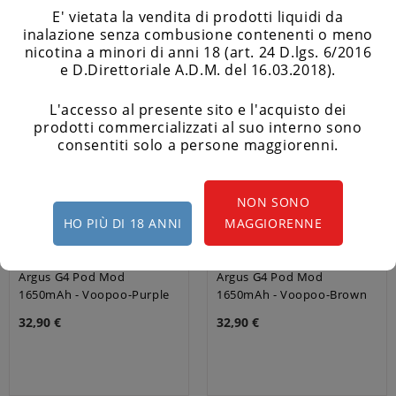
E' vietata la vendita di prodotti liquidi da
inalazione senza combusione contenenti o meno
nicotina a minori di anni 18 (art. 24 D.lgs. 6/2016
e D.Direttoriale A.D.M. del 16.03.2018).
L'accesso al presente sito e l'acquisto dei
prodotti commercializzati al suo interno sono
consentiti solo a persone maggiorenni.
NON SONO
HO PIÙ DI 18 ANNI
MAGGIORENNE
Argus G4 Pod Mod
Argus G4 Pod Mod
1650mAh - Voopoo-Purple
1650mAh - Voopoo-Brown
32,90 €
32,90 €