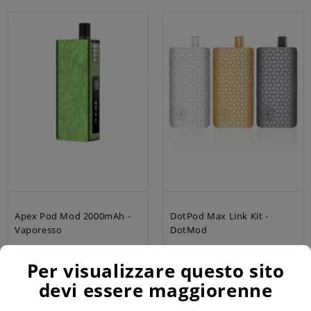
Apex Pod Mod 2000mAh -
DotPod Max Link Kit -
Vaporesso
DotMod
34,90 €
44,00 €
Per visualizzare questo sito
devi essere maggiorenne