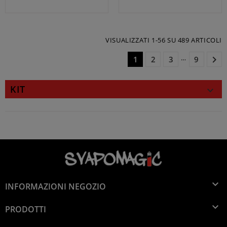
VISUALIZZATI 1-56 SU 489 ARTICOLI
…

1
2
3
9
KIT


INFORMAZIONI NEGOZIO

PRODOTTI